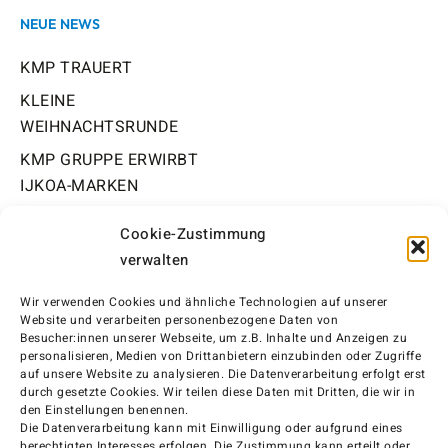
NEUE NEWS
KMP TRAUERT
KLEINE
WEIHNACHTSRUNDE
KMP GRUPPE ERWIRBT
IJKOA-MARKEN
#FROHE
Cookie-Zustimmung
WEIHNACHTEN!
verwalten
Wir verwenden
Cookie
s und ähnliche Technologien auf unserer
OFFICE
Website und verarbeiten personenbezogene Daten von
Besucher:innen unserer Webseite, um z.B. Inhalte und Anzeigen zu
Pfarrer-Findl-Straße 40
personalisieren, Medien von Drittanbietern einzubinden oder Zugriffe
auf unsere Website zu analysieren. Die Datenverarbeitung erfolgt erst
durch gesetzte
Cookie
s. Wir teilen diese Daten mit Dritten, die wir in
84307 Eggenfelden
den Einstellungen benennen.
Die Datenverarbeitung kann mit Einwilligung oder aufgrund eines
berechtigten Interesses erfolgen. Die Zustimmung kann erteilt oder