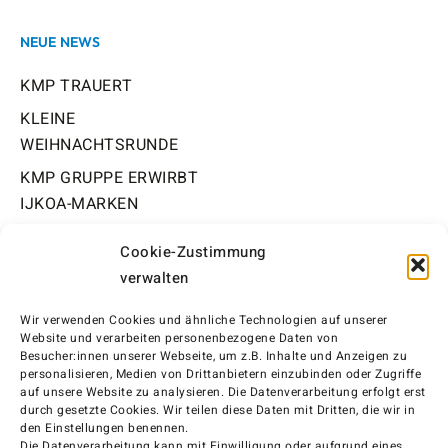
NEUE NEWS
KMP TRAUERT
KLEINE
WEIHNACHTSRUNDE
KMP GRUPPE ERWIRBT
IJKOA-MARKEN
#FROHE
Cookie-Zustimmung
WEIHNACHTEN!
verwalten
Wir verwenden
Cookie
s und ähnliche Technologien auf unserer
OFFICE
Website und verarbeiten personenbezogene Daten von
Besucher:innen unserer Webseite, um z.B. Inhalte und Anzeigen zu
Pfarrer-Findl-Straße 40
personalisieren, Medien von Drittanbietern einzubinden oder Zugriffe
auf unsere Website zu analysieren. Die Datenverarbeitung erfolgt erst
durch gesetzte
Cookie
s. Wir teilen diese Daten mit Dritten, die wir in
84307 Eggenfelden
den Einstellungen benennen.
Die Datenverarbeitung kann mit Einwilligung oder aufgrund eines